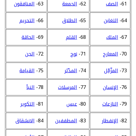
61-
الصف
62-
الجمعة
63-
المنافقون
64-
التغابن
65-
الطلاق
66-
التحريم
67-
الملك
68-
القلم
69-
الحاقة
70-
المعارج
71-
نوح
72-
الجن
73-
المزّمِّل
74-
المدّثر
75-
القيامة
76-
الإنسان
77-
المرسلات
78-
النبأ
79-
النازعات
80-
عبس
81-
التكوير
82-
الإنفطار
83-
المطففين
84-
الانشقاق