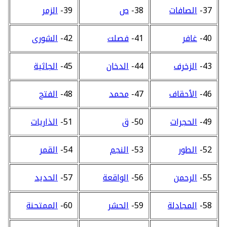
37-
الصافات
38-
ص
39-
الزمر
40-
غافر
41-
فصلت
42-
الشورى
43-
الزخرف
44-
الدخان
45-
الجاثية
46-
الأحقاف
47-
محمد
48-
الفتح
49-
الحجرات
50-
ق
51-
الذاريات
52-
الطور
53-
النجم
54-
القمر
55-
الرحمن
56-
الواقعة
57-
الحديد
58-
المجادلة
59-
الحشر
60-
الممتحنة