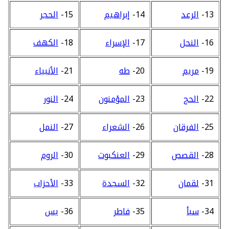
13-
الرعد
14-
إبراهيم
15-
الحجر
16-
النحل
17-
الإسراء
18-
الكهف
19-
مريم
20-
طه
21-
الأنبياء
22-
الحج
23-
المؤمنون
24-
النور
25-
الفرقان
26-
الشعراء
27-
النمل
28-
القصص
29-
العنكبوت
30-
الروم
31-
لقمان
32-
السجدة
33-
الأحزاب
34-
سبأ
35-
فاطر
36-
يس