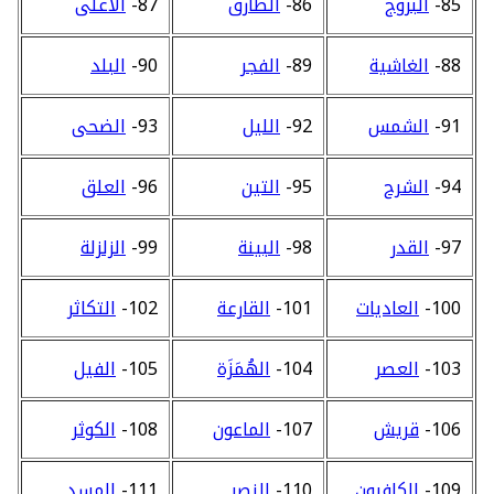
85-
البروج
86-
الطارق
87-
الأعلى
88-
الغاشية
89-
الفجر
90-
البلد
91-
الشمس
92-
الليل
93-
الضحى
94-
الشرح
95-
التين
96-
العلق
97-
القدر
98-
البينة
99-
الزلزلة
100-
العاديات
101-
القارعة
102-
التكاثر
103-
العصر
104-
الهُمَزَة
105-
الفيل
106-
قريش
107-
الماعون
108-
الكوثر
109-
الكافرون
110-
النصر
111-
المسد