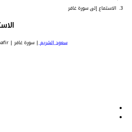
الاستماع إلى سورة غافر
الاست
سعود الشريم
| سورة غافر | Ghafir - عدد آياتها 85 - رقم السورة في المصحف: 40 - معنى السورة بالإنجليزية: The Forgiver (God).