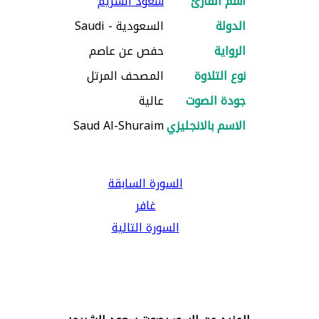
اسم القارئ
سعود الشريم
الدولة
السعودية - Saudi
الرواية
حفص عن عاصم
نوع التلاوة
المصحف المرتل
جودة الصوت
عالية
الاسم بالانجليزي
Saud Al-Shuraim
السورة السابقة
غافر
السورة التالية