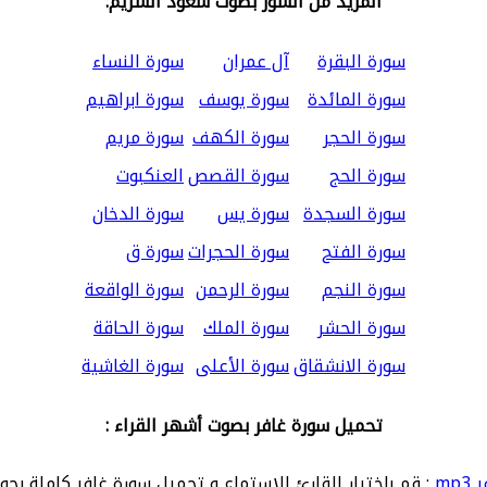
المزيد من السور بصوت سعود الشريم:
سورة البقرة
آل عمران
سورة النساء
سورة المائدة
سورة يوسف
سورة ابراهيم
سورة الحجر
سورة الكهف
سورة مريم
سورة الحج
سورة القصص
العنكبوت
سورة السجدة
سورة يس
سورة الدخان
سورة الفتح
سورة الحجرات
سورة ق
سورة النجم
سورة الرحمن
سورة الواقعة
سورة الحشر
سورة الملك
سورة الحاقة
سورة الانشقاق
سورة الأعلى
سورة الغاشية
تحميل سورة غافر بصوت أشهر القراء :
mp
: قم باختيار القارئ للاستماع و تحميل سورة غافر كاملة بجو