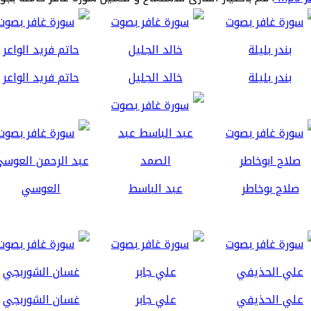
بندر بليلة
خالد الجليل
حاتم فريد الواعر
صلاح بوخاطر
عبد الباسط
العوسي
علي الحذيفي
علي جابر
غسان الشوربجي