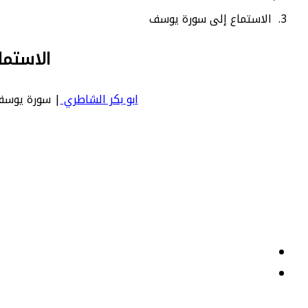
الاستماع إلى سورة يوسف
الاستما
ابو بكر الشاطري
| سورة يوسف | Yusuf - عدد آياتها 111 - رقم السورة في المصحف: 12 - معنى الس