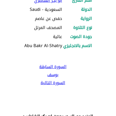
اسم القارئ
ابو بكر الشاطري
الدولة
السعودية - Saudi
الرواية
حفص عن عاصم
نوع التلاوة
المصحف المرتل
جودة الصوت
عالية
الاسم بالانجليزي
Abu Bakr Al-Shatry
السورة السابقة
يوسف
السورة التالية