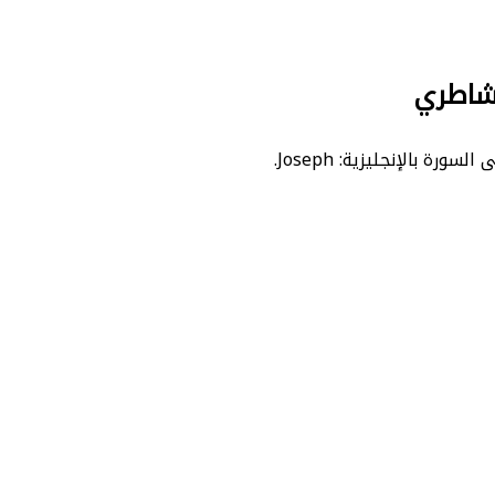
لشاطري