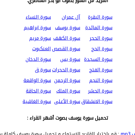
المزيد من السور بصوت ابو بكر الشاطري:
سورة البقرة
آل عمران
سورة النساء
سورة المائدة
سورة يوسف
سورة ابراهيم
سورة الحجر
سورة الكهف
سورة مريم
سورة الحج
سورة القصص
العنكبوت
سورة السجدة
سورة يس
سورة الدخان
سورة الفتح
سورة الحجرات
سورة ق
سورة النجم
سورة الرحمن
سورة الواقعة
سورة الحشر
سورة الملك
سورة الحاقة
سورة الانشقاق
سورة الأعلى
سورة الغاشية
تحميل سورة يوسف بصوت أشهر القراء :
mp
: قم باختيار القارئ للاستماع و تحميل سورة يوسف كاملة بج