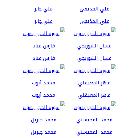
علي الحذيفي
علي جابر
غسان الشوربجي
فارس عباد
ماهر المعيقلي
محمد أيوب
محمد المحيسني
محمد جبريل