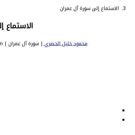
الاستماع إلى سورة آل عمران
الاستماع إ
محمود خليل الحصري
| سورة آل عمران | Al Imran - عدد آياتها 200 - رقم السورة في المصحف: 3 - معنى السورة بالإنجليزية: The Family of Imraan.