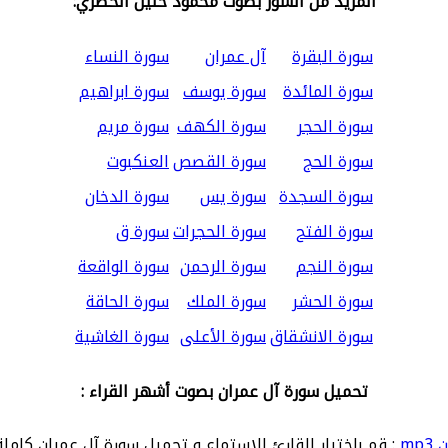
المزيد من السور بصوت محمود خليل الحصري:
سورة البقرة
آل عمران
سورة النساء
سورة المائدة
سورة يوسف
سورة ابراهيم
سورة الحجر
سورة الكهف
سورة مريم
سورة الحج
سورة القصص
العنكبوت
سورة السجدة
سورة يس
سورة الدخان
سورة الفتح
سورة الحجرات
سورة ق
سورة النجم
سورة الرحمن
سورة الواقعة
سورة الحشر
سورة الملك
سورة الحاقة
سورة الانشقاق
سورة الأعلى
سورة الغاشية
تحميل سورة آل عمران بصوت أشهر القراء :
mp
: قم باختيار القارئ للاستماع و تحميل سورة آل عمران كاملة