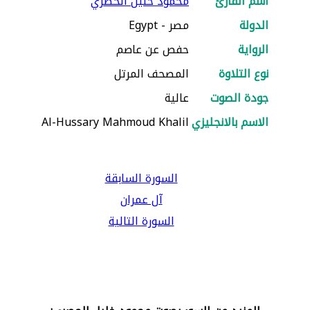
اسم القارئ
محمود خليل الحصري
الدولة
مصر - Egypt
الرواية
حفص عن عاصم
نوع التلاوة
المصحف المرتل
جودة الصوت
عالية
الاسم بالانجليزي
Al-Hussary Mahmoud Khalil
السورة السابقة
آل عمران
السورة التالية