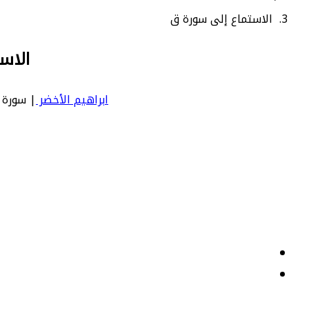
الاستماع إلى سورة ق
الاس
ابراهيم الأخضر
| سورة ق | Qaf - عدد آياتها 45 - رقم السورة في المصحف: