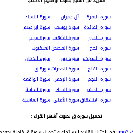
المزيد من السور بصوت ابراهيم الأخضر:
سورة البقرة
آل عمران
سورة النساء
سورة المائدة
سورة يوسف
سورة ابراهيم
سورة الحجر
سورة الكهف
سورة مريم
سورة الحج
سورة القصص
العنكبوت
سورة السجدة
سورة يس
سورة الدخان
سورة الفتح
سورة الحجرات
سورة ق
سورة النجم
سورة الرحمن
سورة الواقعة
سورة الحشر
سورة الملك
سورة الحاقة
سورة الانشقاق
سورة الأعلى
سورة الغاشية
تحميل سورة ق بصوت أشهر القراء :
mp
: قم باختيار القارئ للاستماع و تحميل سورة ق كاملة بجودة 