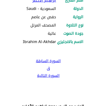
اسم القارئ
ابراهيم الأخضر
الدولة
السعودية - Saudi
الرواية
حفص عن عاصم
نوع التلاوة
المصحف المرتل
جودة الصوت
عالية
الاسم بالانجليزي
Ibrahim Al-Akhdar
السورة السابقة
ق
السورة التالية