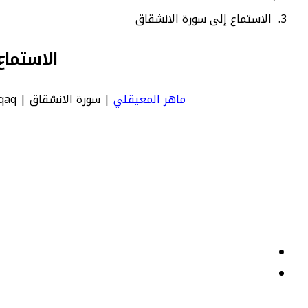
الاستماع إلى سورة الانشقاق
الاستماع
ماهر المعيقلي
| سورة الانشقاق | Inshiqaq - عدد آياتها 25 - رقم السورة في المصحف: 84 - معنى السورة بالإنجليزية: The Rending Asunde.