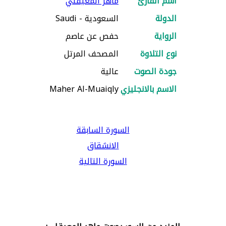
اسم القارئ
ماهر المعيقلي
الدولة
السعودية - Saudi
الرواية
حفص عن عاصم
نوع التلاوة
المصحف المرتل
جودة الصوت
عالية
الاسم بالانجليزي
Maher Al-Muaiqly
السورة السابقة
الانشقاق
السورة التالية