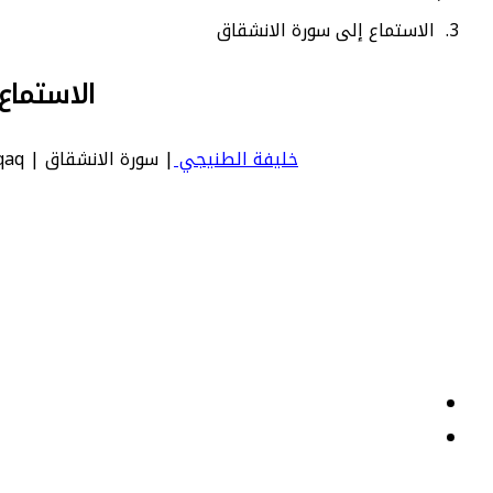
الاستماع إلى سورة الانشقاق
الاستماع
خليفة الطنيجي
| سورة الانشقاق | Inshiqaq - عدد آياتها 25 - رقم السورة في المصحف: 84 - معنى السورة بالإنجليزية: The Rending Asunde.