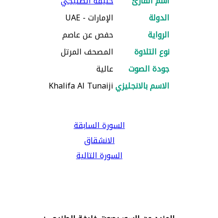
اسم القارئ
خليفة الطنيجي
الدولة
الإمارات - UAE
الرواية
حفص عن عاصم
نوع التلاوة
المصحف المرتل
جودة الصوت
عالية
الاسم بالانجليزي
Khalifa Al Tunaiji
السورة السابقة
الانشقاق
السورة التالية