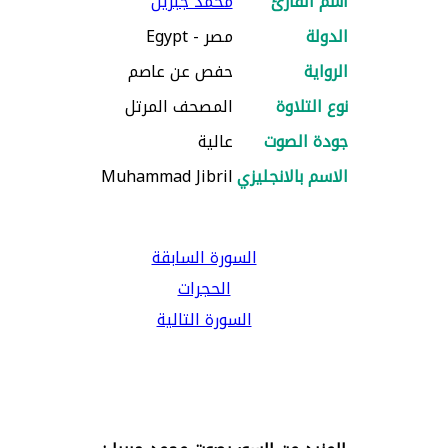
اسم القارئ
محمد جبريل
الدولة
مصر - Egypt
الرواية
حفص عن عاصم
نوع التلاوة
المصحف المرتل
جودة الصوت
عالية
الاسم بالانجليزي
Muhammad Jibril
السورة السابقة
الحجرات
السورة التالية