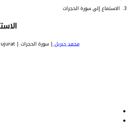
الاستماع إلى سورة الحجرات
الاست
محمد جبريل
| سورة الحجرات | Hujurat - عدد آياتها 18 - رقم السورة في المصحف: 49 - معنى السورة بالإنجليزية: The Private Apartments.